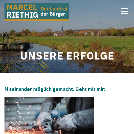
Zum
Menü
Inhalt
springen
HOME
MEINE PLÄNE
DEINE VORSCHLÄGE
UNSERE ERFOLGE
UNSERE ERFOLGE
ÜBER MICH
SOCIAL MEDIA
KONTAKT
Miteinander möglich gemacht. Geht mit mir: