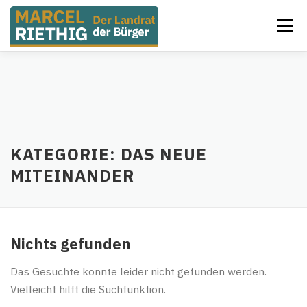
Zum
Menü
Inhalt
springen
HOME
MEINE PLÄNE
DEINE VORSCHLÄGE
UNSERE ERFOLGE
ÜBER MICH
KATEGORIE:
DAS NEUE
MITEINANDER
SOCIAL MEDIA
KONTAKT
Nichts gefunden
Das Gesuchte konnte leider nicht gefunden werden.
Vielleicht hilft die Suchfunktion.