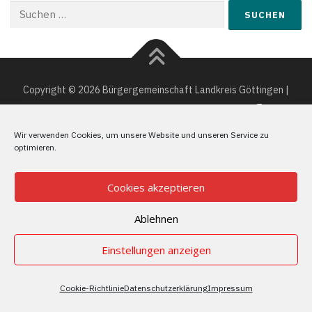
Suchen
nach:
Copyright © 2026 Bürgergemeinschaft Landkreis Göttingen |
Marcel Riethig - Der Landrat der Bürger
Wir verwenden Cookies, um unsere Website und unseren Service zu
optimieren.
Cookies akzeptieren
Ablehnen
Einstellungen anzeigen
Cookie-Richtlinie
Datenschutzerklärung
Impressum